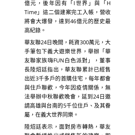
億元，後年因有「I世界」與「H
Time」這二個建案完工入帳，營收
將會大爆發，達到46億元的歷史最
高紀錄。
華友聯24日晚間，耗資300萬元，大
手筆包下義大遊樂世界，舉辦「華
友聯家族嗨FUN白色派對」，董事
長陸炤廷指出，華友聯累計已經售
出近3千多戶的首購住宅，每年都會
與住戶聯歡，今年因疫情關係，無
法舉辦中秋聯歡晚會，延到24日邀
請高雄與台南的5千位住戶、及其眷
屬，在義大世界同樂。
陸炤廷表示，面對房市轉熱，華友