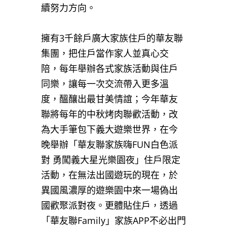
續努力方向。
擁有3千餘戶廣大家族住戶的華友聯
集團，把住戶當作家人並真心交
陪，每年舉辦各式家族活動與住戶
同樂，讓每一次交流帶入更多溫
度，醞釀出最甘美情誼；今年華友
聯將每年的中秋烤肉聯歡活動，改
為大手筆包下義大遊樂世界，在今
晚舉辦「華友聯家族嗨FUN白色派
對 勇闖義大星光樂園夜」住戶限定
活動，在無法出國遊玩的現在，於
異國風濃厚的遊樂園中來一場偽出
國歡聚派對夜。更體貼住戶，透過
「華友聯Family」家族APP不必出門