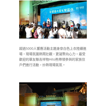
超過5000人響應活動主題身穿白色上衣陸續進
場，現場氛圍熱鬧壯觀，更凝聚向心力。最受
歡迎的華友聯吉祥物Hito熊帶領參與的家族住
戶們進行活動，炒熱現場氣氛。