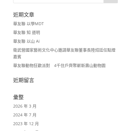
近期文章
華友聯 以學MDT
華友聯 知 道明
華友聯 以山 Ai
衛武營國家藝術文化中心邀請華友聯董事長陸炤廷任點燈
嘉賓
華友聯動物狂歡派對 4千住戶齊聚嶄新壽山動物園
近期留言
彙整
2026 年 3 月
2024 年 7 月
2023 年 12 月