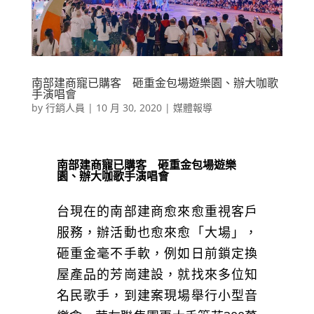
南部建商寵已購客 砸重金包場遊樂園、辦大咖歌
手演唱會
by
行銷人員
|
10 月 30, 2020
|
媒體報導
南部建商寵已購客 砸重金包場遊樂
園、辦大咖歌手演唱會
台
現在的南部建商愈來愈重視客戶
服務，辦活動也愈來愈「大場」，
砸重金毫不手軟，例如日前鎖定換
屋產品的芳崗建設，就找來多位知
名民歌手，到建案現場舉行小型音