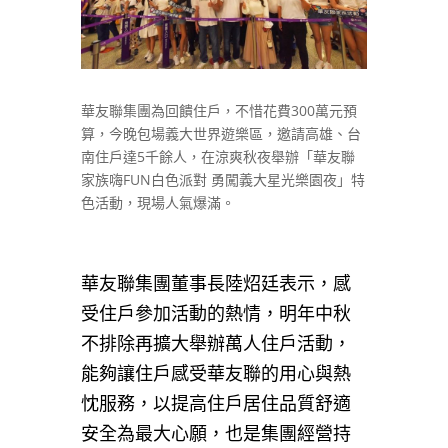
華友聯集團為回饋住戶，不惜花費300萬元預
算，今晚包場義大世界遊樂區，邀請高雄、台
南住戶達5千餘人，在涼爽秋夜舉辦「華友聯
家族嗨FUN白色派對 勇闖義大星光樂園夜」特
色活動，現場人氣爆滿。
華友聯集團董事長陸炤廷表示，感
受住戶參加活動的熱情，明年中秋
不排除再擴大舉辦萬人住戶活動，
能夠讓住戶感受華友聯的用心與熱
忱服務，以提高住戶居住品質舒適
安全為最大心願，也是集團經營持