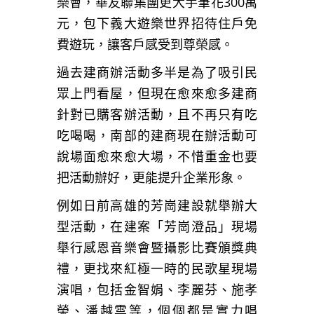
樂會，華友聯集團更大手筆花300萬
元，包下義大遊樂世界招待住戶免
費遊玩，讓客戶感受到尊榮感。
過去建商辦活動多半是為了吸引民
眾上門看屋，但現在愈來愈多建商
針對已購客辦活動，且不再只有吃
吃喝喝，南部的建商現在辦活動可
說場面愈來愈大場，不惜重金也要
把活動辦好，更能提升企業形象。
例如日前高雄的芳崗建設就舉辦大
型活動，在建案「芳崗澄品」現場
舉行感恩音樂會暨攝影比賽頒獎典
禮，更找來紅極一時的民歌星現場
演唱，包括金智娟、李麗芬、施孝
榮、潘越雲等，個個都是實力唱