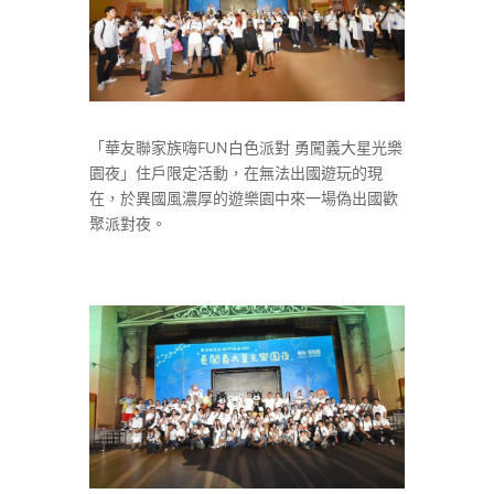
「華友聯家族嗨FUN白色派對 勇闖義大星光樂
園夜」住戶限定活動，在無法出國遊玩的現
在，於異國風濃厚的遊樂園中來一場偽出國歡
聚派對夜。