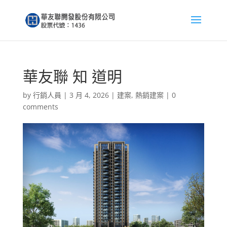
華友聯 知 道明
by
行銷人員
|
3 月 4, 2026
|
建案
,
熱銷建案
|
0
comments