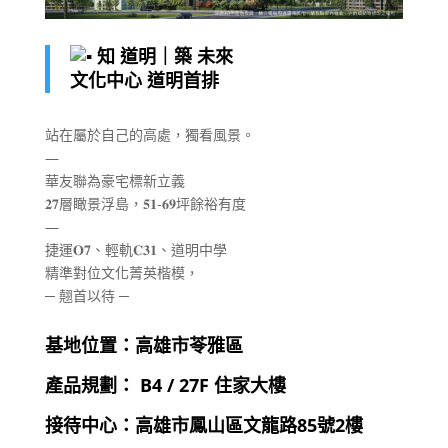
知 道明｜築 未來
文化中心 道明首排
站在屬於自己的高處，獨看風景。
―
華友聯為豪宅標新立義
𝟐𝟕層瞰景浮島，𝟓𝟏-𝟔𝟗坪餘裕有度
―
捷運𝐎𝟕、輕軌𝐂𝟑𝟏、道明中學
精準對位文化菁英楷模，
─ 翹首以待 ─
基地位置：高雄市苓雅區
產品規劃： B4 / 27F 住家大樓
接待中心：
高雄市鳳山區文龍路85號2樓