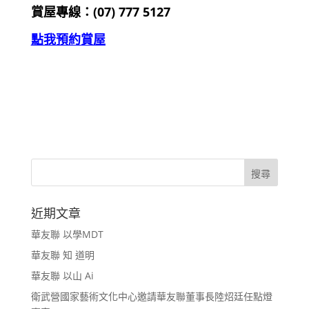
賞屋專線：(07)
777 5127
點我預約賞屋
近期文章
華友聯 以學MDT
華友聯 知 道明
華友聯 以山 Ai
衛武營國家藝術文化中心邀請華友聯董事長陸炤廷任點燈