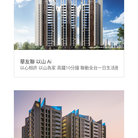
華友聯 以山 Ai
以心相許 以山為家 高鐵10分鐘 聯動全台一日生活圈 左