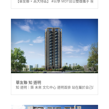
【華友聯 × 高大特區】 #以學 MDT台日雙雄攜手 現代夢想城
華友聯 知 道明
知 道明｜築 未來 文化中心 道明首排 站在屬於自己的高處，獨看風景。