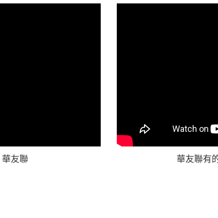
 華友聯
華友聯有的