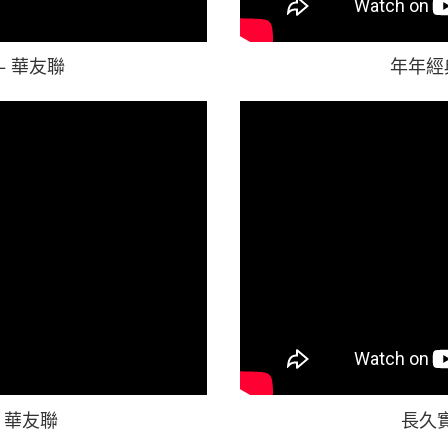
–
華友聯
年年經
 華友聯
長久實