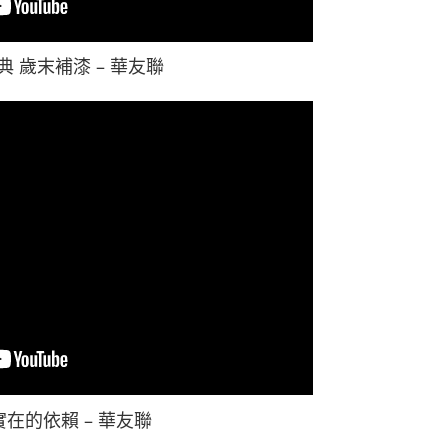
典 歲末補漆 – 華友聯
在的依賴 – 華友聯