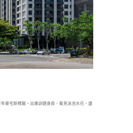
青年豪宅新標籤。出重訓健身房、看見泳池水花，盪