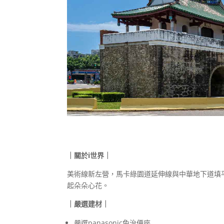
｜關於i世界｜
美術線新左營，馬卡綠園道延伸線與中華地下道填平
起朵朵心花。
｜嚴選建材｜
嚴選panasonic免治便座