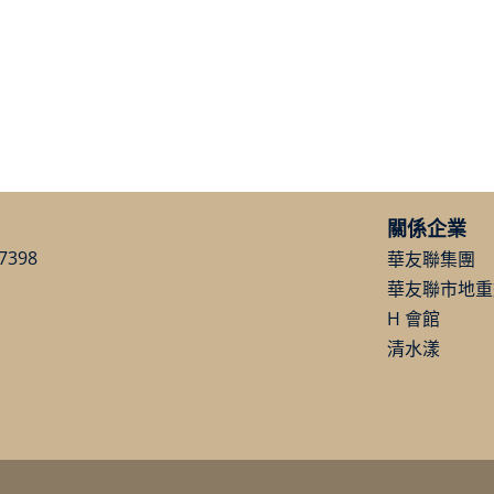
關係企業
7398
華友聯集團
華友聯市地重
H 會館
清水漾