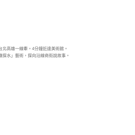
台北高雄一線牽。4分鐘近達美術館。
塘探水」藝術，探向沿線商街說故事。