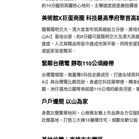
約10分鐘到高鐵核心地利，主導速度就是擁抱價值
美術館X巨蛋商圈 科技最高學府聚首高
隨著陽明交大、清大皆宣布到高雄設立分部，將培
山Ai】基地出發，約8分鐘可達陽明交大及清大高
速度、人文與精品時區中達成完美平衡，同時坐望
或返家皆是精采
。
緊鄰台積電 靜取110公頃綠帶
台積電領頭，南臺灣S科技走廊成形，打進全球高
Ai】與台積電比鄰而居，身處在科技廊帶裡，轉
園、洲仔濕地公園等串起達110公頃的綠浪河道，
戶戶邊間 以山為家
身靠左營繁華地利，心倚華友聯上市品牌全方位服務
壯闊基地，打造三大棟18層樓住宅，規劃全齡公設