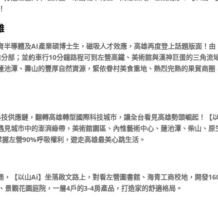
！
雄
育半導體及AI產業碩博士生，磁吸人才效應，高雄再度登上話題版面！由
雄分部；並約車行10分鐘路程可到左營高鐵、美術館與漢神巨蛋的三角流
蓮池潭、壽山的豐厚自然資源，緊依眷村美食重地、熱烈完熟的果貿商圈
科技供應鏈，翻轉高雄轉型國際科技城市，讓全台看見高雄勢頭崛起！【
身遇見城市中的澎湃綠帶，美術館園區、內惟藝術中心、蓮池潭、柴山、原
掌握左營90%呼吸權利，遊走高雄最美心跳生活。
，【以山Ai】坐落啟文路上，對看左營圖書館、海青工商校地，開發160
、景觀花園庭院，一層4戶的3-4房產品，打造家的舒適格局。