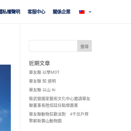
隱私權聲明
客服中心
關係企業
近期文章
華友聯 以學MDT
華友聯 知 道明
華友聯 以山 Ai
衛武營國家藝術文化中心邀請華友
聯董事長陸炤廷任點燈嘉賓
華友聯動物狂歡派對 4千住戶齊
聚嶄新壽山動物園