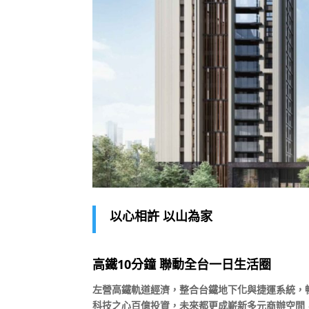
以心相許 以山為家
高鐵10分鐘 聯動全台一日生活圈
左營高鐵軌道經濟，整合台鐵地下化與捷運系統，
科技之心百億投資，未來都更成嶄新多元商辦空間