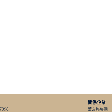
關係企業
7398
華友聯集團