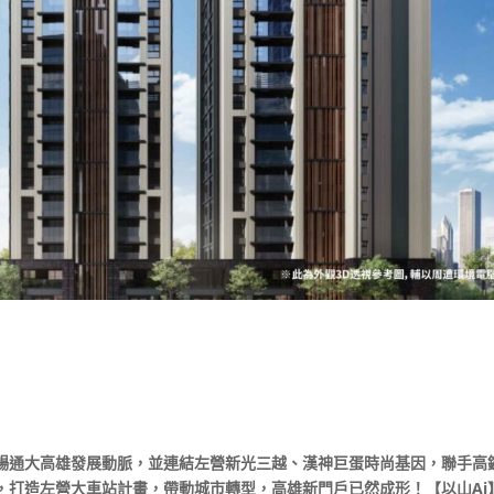
暢通大高雄發展動脈，並連結左營新光三越、漢神巨蛋時尚基因，聯手高
，打造左營大車站計畫，帶動城市轉型，高雄新門戶已然成形！【以山Ai