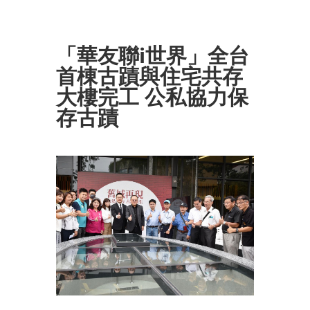
「華友聯i世界」全台
首棟古蹟與住宅共存
大樓完工 公私協力保
存古蹟