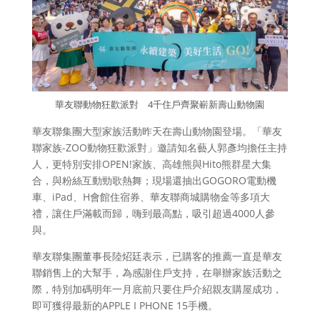
華友聯動物狂歡派對 4千住戶齊聚嶄新壽山動物園
華友聯集團大型家族活動昨天在壽山動物園登場。「華友
聯家族-ZOO動物狂歡派對」邀請知名藝人郭彥均擔任主持
人，更特別安排OPEN!家族、高雄熊與Hito熊群星大集
合，與粉絲互動勁歌熱舞；現場還抽出GOGORO電動機
車、iPad、H會館住宿券、華友聯商城購物金等多項大
禮，讓住戶滿載而歸，嗨到最高點，吸引超過4000人參
與。
華友聯集團董事長陸炤廷表示，已購客的推薦一直是華友
聯銷售上的大幫手，為感謝住戶支持，在舉辦家族活動之
際，特別加碼明年一月底前只要住戶介紹親友購屋成功，
即可獲得最新的APPLE I PHONE 15手機。