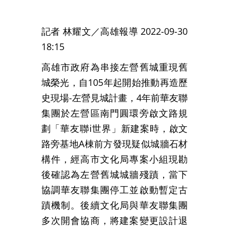
記者 林耀文／高雄報導
2022-09-30
18:15
高雄市政府為串接左營舊城重現舊
城榮光，自105年起開始推動再造歷
史現場-左營見城計畫，4年前華友聯
集團於左營區南門圓環旁啟文路規
劃「華友聯i世界」新建案時，啟文
路旁基地A棟前方發現疑似城牆石材
構件，經高市文化局專案小組現勘
後確認為左營舊城城牆殘蹟，當下
協調華友聯集團停工並啟動暫定古
蹟機制。後續文化局與華友聯集團
多次開會協商，將建案變更設計退