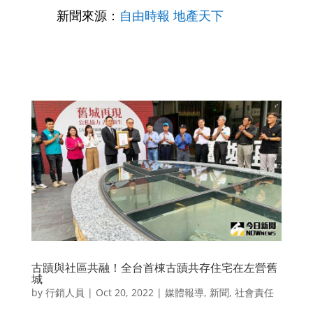
新聞來源：
自由時報 地產天下
古蹟與社區共融！全台首棟古蹟共存住宅在左營舊
城
by
行銷人員
|
Oct 20, 2022
|
媒體報導
,
新聞
,
社會責任