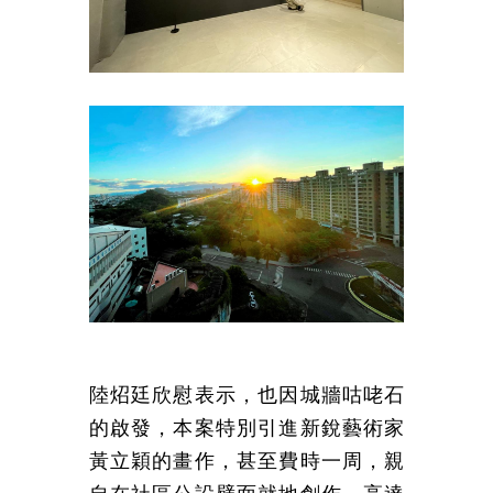
陸炤廷欣慰表示，也因城牆咕咾石
的啟發，本案特別引進新銳藝術家
黃立穎的畫作，甚至費時一周，親