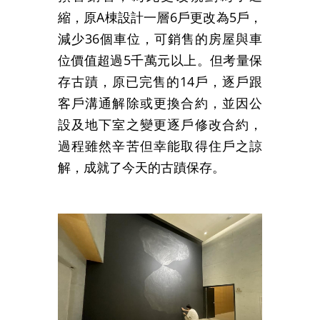
縮，原A棟設計一層6戶更改為5戶，
減少36個車位，可銷售的房屋與車
位價值超過5千萬元以上。但考量保
存古蹟，原已完售的14戶，逐戶跟
客戶溝通解除或更換合約，並因公
設及地下室之變更逐戶修改合約，
過程雖然辛苦但幸能取得住戶之諒
解，成就了今天的古蹟保存。