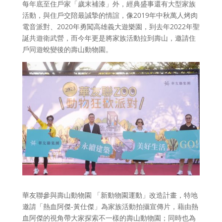
每年底至住戶家「歲末補漆」外，經典盛事還有大型家族
活動，與住戶交陪最誠摯的情誼，像2019年中秋萬人烤肉
電音派對、2020年勇闖高雄義大遊樂園，到去年2022年聖
誕共遊衛武營，而今年更是將家族活動拉到壽山，邀請住
戶同遊蛻變後的壽山動物園。
華友聯參與壽山動物園 「新動物園運動」改造計畫，特地
邀請「熱血阿傑-黃仕傑」為家族活動拍攝宣傳片，藉由熱
血阿傑的視角帶大家探索不一樣的壽山動物園；同時也為