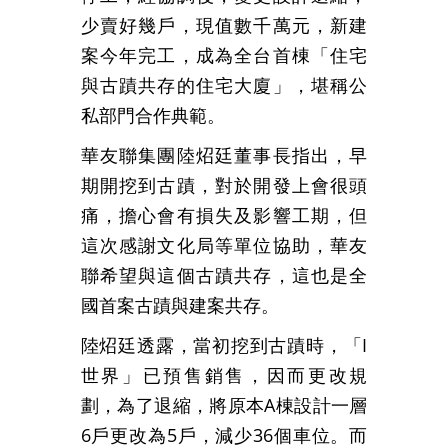
少賣好幾戶，現值數千萬元，新建
案今年完工，成為全台首棟「住宅
與古蹟共存的住宅大廈」，堪稱公
私部門合作典範。
華友聯集團陸炤廷董事長指出，早
期開挖到古蹟，對於開發上會很頭
痛，擔心會有損失及影響工期，但
這次感謝文化局等單位協助，華友
聯希望與這個古蹟共存，這也是全
國首案古蹟與建案共存。
陸炤廷透露，當初挖到古蹟時，「I
世界」已預售銷售，因而更改規
劃，為了退縮，將原本A棟設計一層
6戶更改為5戶，減少36個車位。而