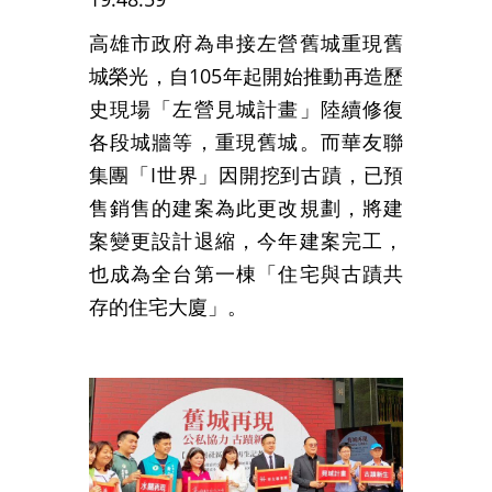
高雄市政府為串接左營舊城重現舊
城榮光，自105年起開始推動再造歷
史現場「左營見城計畫」陸續修復
各段城牆等，重現舊城。而華友聯
集團「I世界」因開挖到古蹟，已預
售銷售的建案為此更改規劃，將建
案變更設計退縮，今年建案完工，
也成為全台第一棟「住宅與古蹟共
存的住宅大廈」。