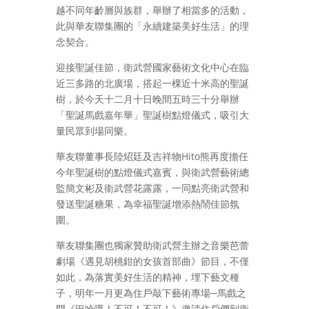
越不同年齡層與族群，舉辦了相當多的活動，
此與華友聯集團的「永續建築美好生活」的理
念契合。
迎接聖誕佳節，衛武營國家藝術文化中心在臨
近三多路的北廣場，搭起一棵近十米高的聖誕
樹，於今天十二月十日晚間五時三十分舉辦
「聖誕馬戲嘉年華」聖誕樹點燈儀式，吸引大
量民眾到場同樂。
華友聯董事長陸炤廷及吉祥物Hito熊再度擔任
今年聖誕樹的點燈儀式嘉賓，與衛武營藝術總
監簡文彬及衛武營花露露，一同點亮衛武營和
發送聖誕糖果，為幸福聖誕增添熱鬧佳節氛
圍。
華友聯集團也獨家贊助衛武營主辦之音樂芭蕾
劇場《遇見胡桃鉗的女孩首部曲》節目，不僅
如此，為落實美好生活的精神，埋下藝文種
子，明年一月更為住戶敲下藝術專場─馬戲之
門《巴哈嘎！不可！不可！》邀請住戶們到衛