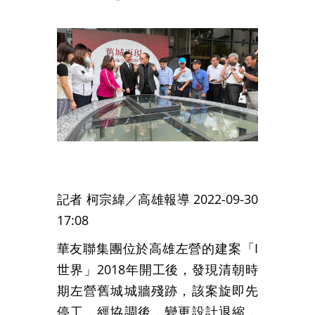
記者
柯宗緯
／高雄報導
2022-09-30
17:08
華友聯集團位於高雄左營的建案「I
世界」2018年開工後，發現清朝時
期左營舊城城牆殘跡，該案旋即先
停工，經協調後，變更設計退縮，