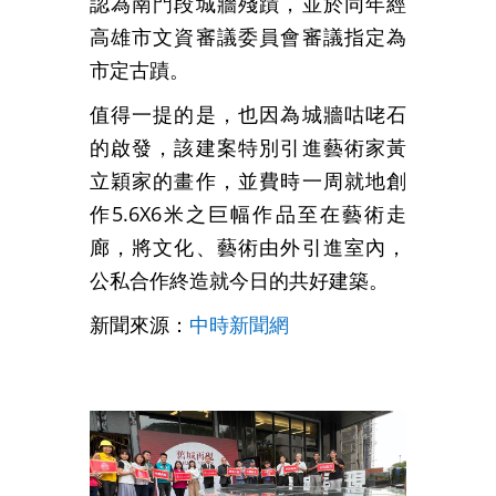
認為南門段城牆殘蹟，並於同年經
高雄市文資審議委員會審議指定為
市定古蹟。
值得一提的是，也因為城牆咕咾石
的啟發，該建案特別引進藝術家黃
立穎家的畫作，並費時一周就地創
作5.6X6米之巨幅作品至在藝術走
廊，將文化、藝術由外引進室內，
公私合作終造就今日的共好建築。
新聞來源：
中時新聞網