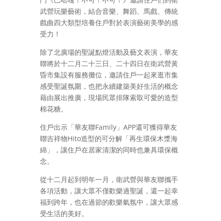
武營玩樂藝術，結合音樂、舞蹈、馬戲、傳統
戲曲四大類型培養住戶對於表演藝術美學的感
受力！
除了北廣場的聖誕點燈活動及藝文表演，華友
聯將於十二月二十三日、二十四日在衛武營黃
昏市集設有服務攤位，邀請住戶一起來逛市集
感受聖誕氛圍，也把永續建築美好生活的概念
藉由展出推廣，現場民眾排隊索取可愛的造型
棉花糖。
住戶出示「華友聯Family」APP還可獲得華友
聯吉祥物Hito造型的可分解「再生環保木漿海
綿」，讓住戶在居家清潔的同時也兼具環保概
念。
從十二月起到明年一月，衛武營與華友聯攜手
各項活動，讓大眾不僅歡樂過聖誕，還一起幸
福到跨年，也在過節的歡樂氣氛中，讓大眾感
受生活的美好。