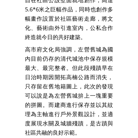
自在社區公設壁面就地創作，高達
5.6*6米之巨幅作品，同時也創作多
幅畫作設置於社區藝術走廊，將文
化、藝術由外引進室內，公私合作
終造就今日的共好建築。
高市府文化局強調，左營舊城為國
內目前仍存的清代城池中保存規模
最大、最完整者。但此段殘蹟早在
日治時期因開拓高楠公路而消失，
只存留在舊地籍圖上，此次的發現
可以說是為左營舊城拚上一塊重要
的拼圖。而建商進行保存並以其紋
理為主軸進行戶外景觀設計，並適
度展現水關及城牆殘蹟，是古蹟與
社區共融的良好示範。