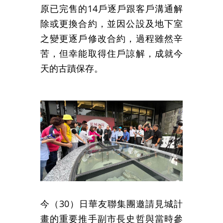
原已完售的14戶逐戶跟客戶溝通解
除或更換合約，並因公設及地下室
之變更逐戶修改合約，過程雖然辛
苦，但幸能取得住戶諒解，成就今
天的古蹟保存。
今（30）日華友聯集團邀請見城計
畫的重要推手副市長史哲與當時參