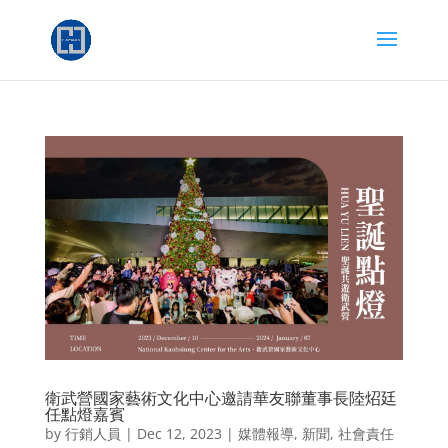
衛武營國家藝術文化中心邀請華友聯董事長陸炤廷
任點燈嘉賓
by
行銷人員
|
Dec 12, 2023
|
媒體報導
,
新聞
,
社會責任