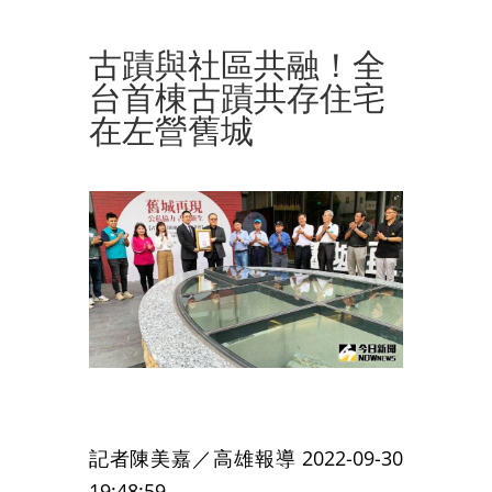
古蹟與社區共融！全
台首棟古蹟共存住宅
在左營舊城
記者陳美嘉／高雄報導
2022-09-30
19:48:59