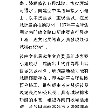
畫，陸續修復各段城牆、恢復護城
河通水，興建空中馬道串接大小龜
山，以串接舊城，重現舊城。在見
城計畫的推動期間，107年華友聯集
團於南門啟文路口新建案進行興建
工程，經文化局巡查人員發現疑似
城牆石材構件。
後由文化局邀集文資委員組成專案
小組現勘，確認出土物件為鳳山縣
舊城築城材料，研判該地極可能有
城牆殘蹟存在，即協調華友聯集團
暫停施工。最後經由考古發掘後發
現總長約50公尺長，具有城墻排水
功能的水關，確認為南門段城牆殘
蹟，並於同年經高雄市文資審議委