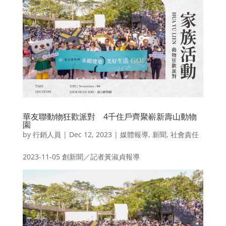
華友聯動物狂歡派對 4千住戶齊聚嶄新壽山動物
園
by
行銷人員
|
Dec 12, 2023
|
媒體報導
,
新聞
,
社會責任
2023-11-05 創新聞／記者黃淑貞報導