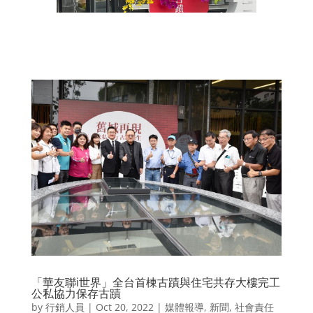
「華友聯i世界」全台首棟古蹟與住宅共存大樓完工
公私協力保存古蹟
by
行銷人員
|
Oct 20, 2022
|
媒體報導
,
新聞
,
社會責任