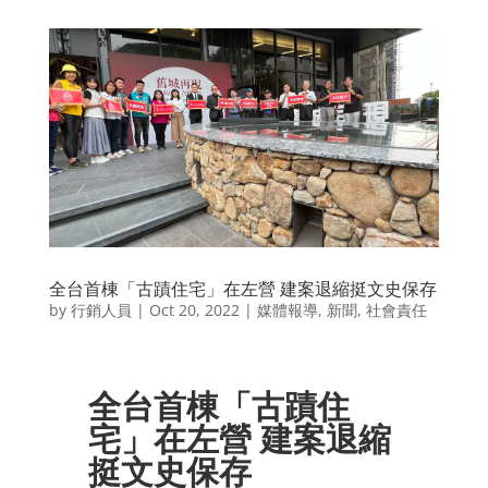
全台首棟「古蹟住宅」在左營 建案退縮挺文史保存
by
行銷人員
|
Oct 20, 2022
|
媒體報導
,
新聞
,
社會責任
全台首棟「古蹟住
宅」在左營 建案退縮
挺文史保存