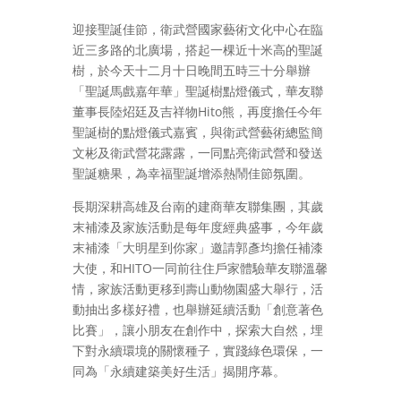
迎接聖誕佳節，衛武營國家藝術文化中心在臨
近三多路的北廣場，搭起一棵近十米高的聖誕
樹，於今天十二月十日晚間五時三十分舉辦
「聖誕馬戲嘉年華」聖誕樹點燈儀式，華友聯
董事長陸炤廷及吉祥物Hito熊，再度擔任今年
聖誕樹的點燈儀式嘉賓，與衛武營藝術總監簡
文彬及衛武營花露露，一同點亮衛武營和發送
聖誕糖果，為幸福聖誕增添熱鬧佳節氛圍。
長期深耕高雄及台南的建商華友聯集團，其歲
末補漆及家族活動是每年度經典盛事，今年歲
末補漆「大明星到你家」邀請郭彥均擔任補漆
大使，和HITO一同前往住戶家體驗華友聯溫馨
情，家族活動更移到壽山動物園盛大舉行，活
動抽出多樣好禮，也舉辦延續活動「創意著色
比賽」，讓小朋友在創作中，探索大自然，埋
下對永續環境的關懷種子，實踐綠色環保，一
同為「永續建築美好生活」揭開序幕。